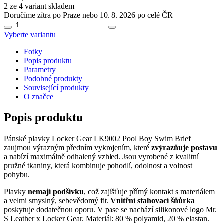
2 ze 4 variant skladem
Doručíme zítra po Praze nebo 10. 8. 2026 po celé ČR
Vyberte variantu
Fotky
Popis produktu
Parametry
Podobné produkty
Související produkty
O značce
Popis produktu
Pánské plavky Locker Gear LK9002 Pool Boy Swim Brief
zaujmou výrazným předním vykrojením, které
zvýrazňuje postavu
a nabízí maximálně odhalený vzhled. Jsou vyrobené z kvalitní
pružné tkaniny, která kombinuje pohodlí, odolnost a volnost
pohybu.
Plavky
nemají podšívku
, což zajišťuje přímý kontakt s materiálem
a velmi smyslný, sebevědomý fit.
Vnitřní stahovací šňůrka
poskytuje dodatečnou oporu. V pase se nachází silikonové logo Mr.
S Leather x Locker Gear. Materiál: 80 % polyamid, 20 % elastan.