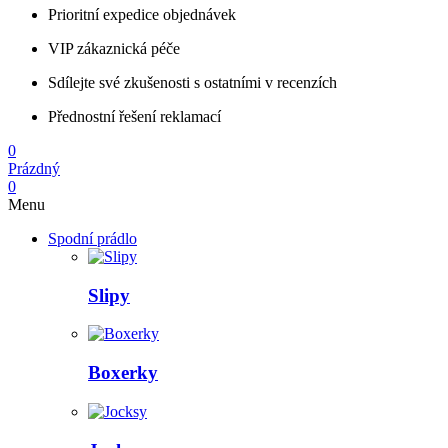
Prioritní expedice objednávek
VIP zákaznická péče
Sdílejte své zkušenosti s ostatními v recenzích
Přednostní řešení reklamací
0
Prázdný
0
Menu
Spodní prádlo
Slipy
Boxerky