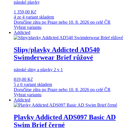
pánské plavky
1 359,00 Kč
4 ze 4 variant skladem
Doručíme zítra po Praze nebo 10. 8. 2026 po celé ČR
Vybrat variantu
Addicted
Slipy/plavky Addicted AD540
Swimderwear Brief růžové
pánské slipy a plavky 2 v 1
819,00 Kč
5 z 6 variant skladem
Doručíme zítra po Praze nebo 10. 8. 2026 po celé ČR
Vybrat variantu
Addicted
Plavky Addicted ADS097 Basic AD
Swim Brief černé