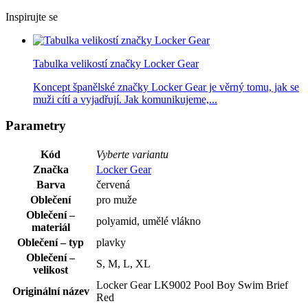
Inspirujte se
Tabulka velikostí značky Locker Gear
Koncept španělské značky Locker Gear je věrný tomu, jak se
muži cítí a vyjadřují. Jak komunikujeme,...
Parametry
Kód
Vyberte variantu
Značka
Locker Gear
Barva
červená
Oblečení
pro muže
Oblečení –
polyamid, umělé vlákno
materiál
Oblečení – typ
plavky
Oblečení –
S, M, L, XL
velikost
Locker Gear LK9002 Pool Boy Swim Brief
Originální název
Red