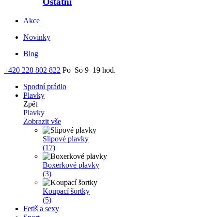
Ostatní
Akce
Novinky
Blog
+420 228 802 822
Po–So 9–19 hod.
Spodní prádlo
Plavky
Zpět
Plavky
Zobrazit vše
Slipové plavky
(17)
Boxerkové plavky
(3)
Koupací šortky
(5)
Fetiš a sexy