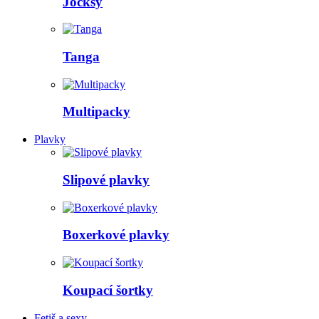
Jocksy
Tanga
Multipacky
Plavky
Slipové plavky
Boxerkové plavky
Koupací šortky
Fetiš a sexy