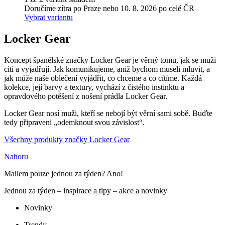
Doručíme zítra po Praze nebo 10. 8. 2026 po celé ČR
Vybrat variantu
Locker Gear
Koncept španělské značky Locker Gear je věrný tomu, jak se muži
cítí a vyjadřují. Jak komunikujeme, aniž bychom museli mluvit, a
jak může naše oblečení vyjádřit, co chceme a co cítíme. Každá
kolekce, její barvy a textury, vychází z čistého instinktu a
opravdového potěšení z nošení prádla Locker Gear.
Locker Gear nosí muži, kteří se nebojí být věrní sami sobě. Buďte
tedy připraveni „odemknout svou závislost“.
Všechny produkty značky Locker Gear
Nahoru
Mailem pouze jednou za týden? Ano!
Jednou za týden – inspirace a tipy – akce a novinky
Novinky
Trendy