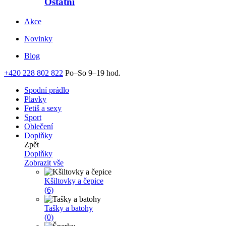
Ostatní
Akce
Novinky
Blog
+420 228 802 822
Po–So 9–19 hod.
Spodní prádlo
Plavky
Fetiš a sexy
Sport
Oblečení
Doplňky
Zpět
Doplňky
Zobrazit vše
Kšiltovky a čepice
(6)
Tašky a batohy
(0)