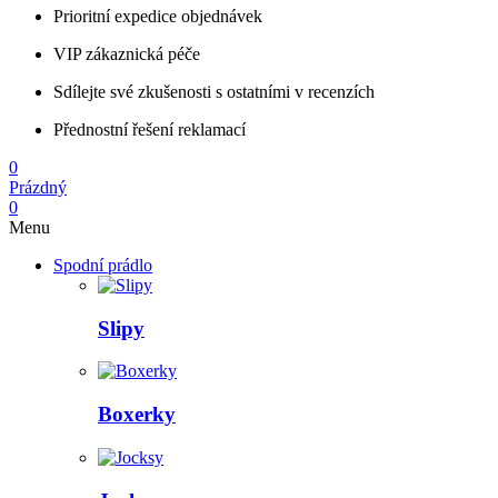
Prioritní expedice objednávek
VIP zákaznická péče
Sdílejte své zkušenosti s ostatními v recenzích
Přednostní řešení reklamací
0
Prázdný
0
Menu
Spodní prádlo
Slipy
Boxerky