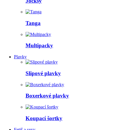
Jocksy
Tanga
Multipacky
Plavky
Slipové plavky
Boxerkové plavky
Koupací šortky
Fetiš a sexy