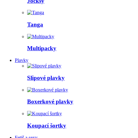
Jocksy
Tanga
Multipacky
Plavky
Slipové plavky
Boxerkové plavky
Koupací šortky
Fetiš a sexy