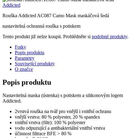
Addicted
Rouška Addicted AC087 Camo Mask maskáčová šedá
nastavitelná ochranná rouška s potiskem
Tento produkt již nelze koupit. Prohlédněte si
podobné produkty
.
Fotky
Popis produktu
Parametry
Související produkty
O značce
Popis produktu
Nastavitelná maska (ústenka) s potiskem a silikonovým logem
Addicted.
2vrstvá rouška na tvář pro vnější i vnitřní ochranu
vnější vrstva: 80 % polyester, 20 % spandex
vnitřní vrstva (filtr): 100 % polyester
vodu odpuzující a antibakteriální vnitřní vrstva
účinnost filtrace BFE > 80 %