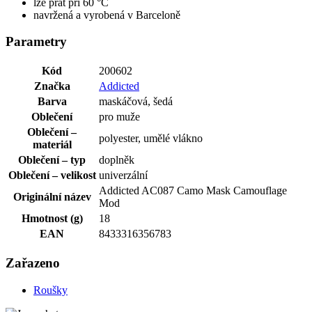
lze prát při 60 °C
navržená a vyrobená v Barceloně
Parametry
Kód
200602
Značka
Addicted
Barva
maskáčová, šedá
Oblečení
pro muže
Oblečení –
polyester, umělé vlákno
materiál
Oblečení – typ
doplněk
Oblečení – velikost
univerzální
Addicted AC087 Camo Mask Camouflage
Originální název
Mod
Hmotnost (g)
18
EAN
8433316356783
Zařazeno
Roušky