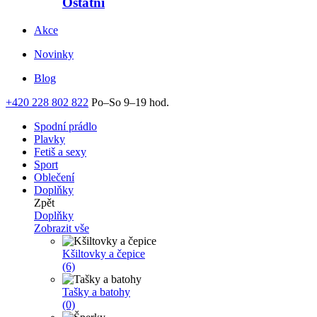
Ostatní
Akce
Novinky
Blog
+420 228 802 822
Po–So 9–19 hod.
Spodní prádlo
Plavky
Fetiš a sexy
Sport
Oblečení
Doplňky
Zpět
Doplňky
Zobrazit vše
Kšiltovky a čepice
(6)
Tašky a batohy
(0)