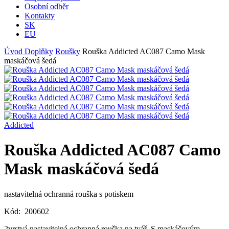
Osobní odběr
Kontakty
SK
EU
Úvod
Doplňky
Roušky
Rouška Addicted AC087 Camo Mask
maskáčová šedá
Addicted
Rouška Addicted AC087 Camo
Mask maskáčová šedá
nastavitelná ochranná rouška s potiskem
Kód:
200602
2vrstvá nastavitelná ochranná rouška na tvář. S maskáčovým