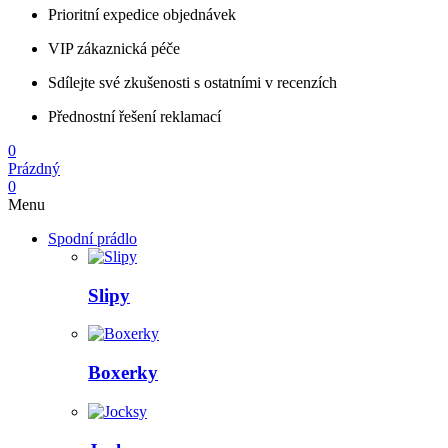
Prioritní expedice objednávek
VIP zákaznická péče
Sdílejte své zkušenosti s ostatními v recenzích
Přednostní řešení reklamací
0
Prázdný
0
Menu
Spodní prádlo
Slipy
Boxerky