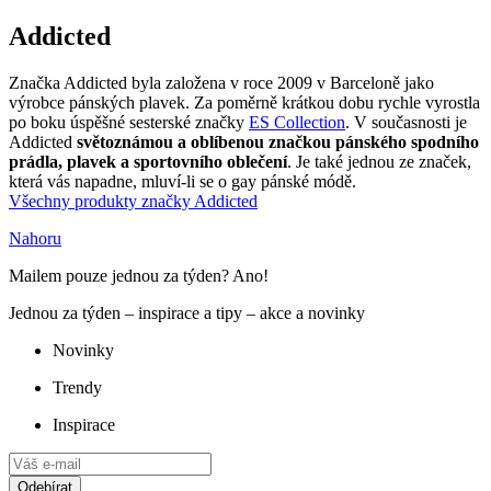
Addicted
Značka Addicted byla založena v roce 2009 v Barceloně jako
výrobce pánských plavek. Za poměrně krátkou dobu rychle vyrostla
po boku úspěšné sesterské značky
ES Collection
. V současnosti je
Addicted
světoznámou a oblíbenou značkou pánského spodního
prádla, plavek a sportovního oblečení
. Je také jednou ze značek,
která vás napadne, mluví-li se o gay pánské módě.
Všechny produkty značky Addicted
Nahoru
Mailem pouze jednou za týden? Ano!
Jednou za týden – inspirace a tipy – akce a novinky
Novinky
Trendy
Inspirace
Odebírat