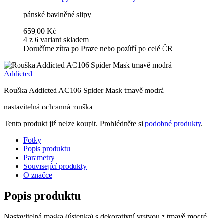
pánské bavlněné slipy
659,00 Kč
4 z 6 variant skladem
Doručíme zítra po Praze nebo pozítří po celé ČR
Addicted
Rouška Addicted AC106 Spider Mask tmavě modrá
nastavitelná ochranná rouška
Tento produkt již nelze koupit. Prohlédněte si
podobné produkty
.
Fotky
Popis produktu
Parametry
Související produkty
O značce
Popis produktu
Nastavitelná maska (ústenka) s dekorativní vrstvou z tmavě modré