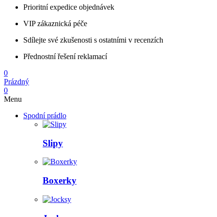
Prioritní expedice objednávek
VIP zákaznická péče
Sdílejte své zkušenosti s ostatními v recenzích
Přednostní řešení reklamací
0
Prázdný
0
Menu
Spodní prádlo
Slipy
Boxerky