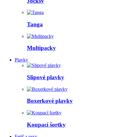
Jocksy
Tanga
Multipacky
Plavky
Slipové plavky
Boxerkové plavky
Koupací šortky
Fetiš a sexy