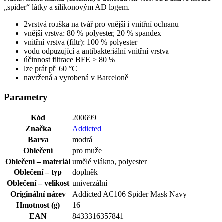
„spider“ látky a silikonovým AD logem.
2vrstvá rouška na tvář pro vnější i vnitřní ochranu
vnější vrstva: 80 % polyester, 20 % spandex
vnitřní vrstva (filtr): 100 % polyester
vodu odpuzující a antibakteriální vnitřní vrstva
účinnost filtrace BFE > 80 %
lze prát při 60 °C
navržená a vyrobená v Barceloně
Parametry
Kód
200699
Značka
Addicted
Barva
modrá
Oblečení
pro muže
Oblečení – materiál
umělé vlákno, polyester
Oblečení – typ
doplněk
Oblečení – velikost
univerzální
Originální název
Addicted AC106 Spider Mask Navy
Hmotnost (g)
16
EAN
8433316357841