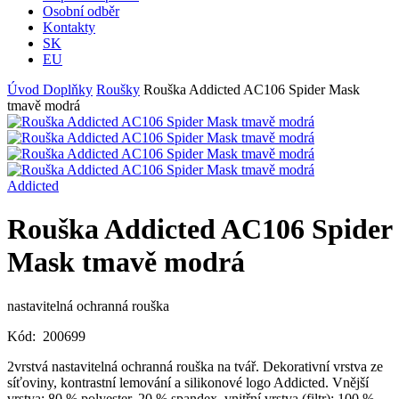
Osobní odběr
Kontakty
SK
EU
Úvod
Doplňky
Roušky
Rouška Addicted AC106 Spider Mask
tmavě modrá
Addicted
Rouška Addicted AC106 Spider
Mask tmavě modrá
nastavitelná ochranná rouška
Kód:
200699
2vrstvá nastavitelná ochranná rouška na tvář. Dekorativní vrstva ze
síťoviny, kontrastní lemování a silikonové logo Addicted. Vnější
vrstva: 80 % polyester, 20 % spandex, vnitřní vrstva (filtr): 100 %