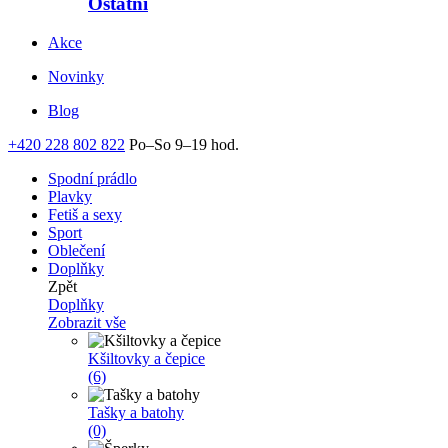
Ostatní
Akce
Novinky
Blog
+420 228 802 822
Po–So 9–19 hod.
Spodní prádlo
Plavky
Fetiš a sexy
Sport
Oblečení
Doplňky
Zpět
Doplňky
Zobrazit vše
Kšiltovky a čepice
(6)
Tašky a batohy
(0)