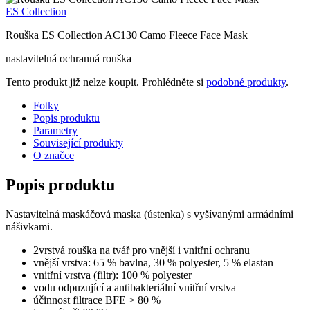
ES Collection
Rouška ES Collection AC130 Camo Fleece Face Mask
nastavitelná ochranná rouška
Tento produkt již nelze koupit. Prohlédněte si
podobné produkty
.
Fotky
Popis produktu
Parametry
Související produkty
O značce
Popis produktu
Nastavitelná maskáčová maska (ústenka) s vyšívanými armádními
nášivkami.
2vrstvá rouška na tvář pro vnější i vnitřní ochranu
vnější vrstva: 65 % bavlna, 30 % polyester, 5 % elastan
vnitřní vrstva (filtr): 100 % polyester
vodu odpuzující a antibakteriální vnitřní vrstva
účinnost filtrace BFE > 80 %