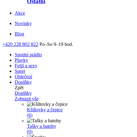
Ostatní
Akce
Novinky
Blog
+420 228 802 822
Po–So 9–19 hod.
Spodní prádlo
Plavky
Fetiš a sexy
Sport
Oblečení
Doplňky
Zpět
Doplňky
Zobrazit vše
Kšiltovky a čepice
(6)
Tašky a batohy
(0)