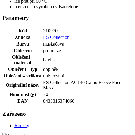
lze prát při 60 °C
navržená a vyrobená v Barceloně
Parametry
Kód
210970
Značka
ES Collection
Barva
maskáčová
Oblečení
pro muže
Oblečení –
bavlna
materiál
Oblečení – typ
doplněk
Oblečení – velikost
univerzální
ES Collection AC130 Camo Fleece Face
Originální název
Mask
Hmotnost (g)
24
EAN
8433316374060
Zařazeno
Roušky