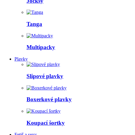
Jocksy
Tanga
Multipacky
Plavky
Slipové plavky
Boxerkové plavky
Koupací šortky
Fetiš a sexy