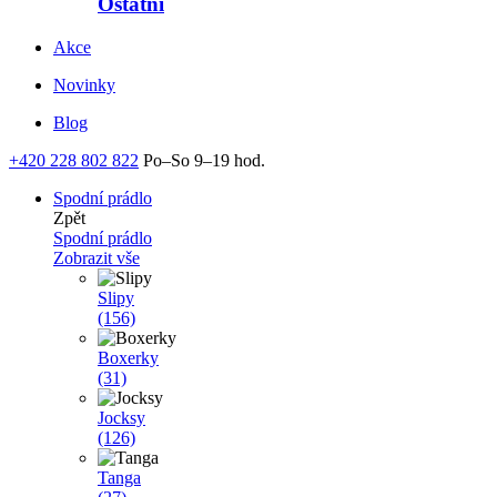
Ostatní
Akce
Novinky
Blog
+420 228 802 822
Po–So 9–19 hod.
Spodní prádlo
Zpět
Spodní prádlo
Zobrazit vše
Slipy
(156)
Boxerky
(31)
Jocksy
(126)
Tanga