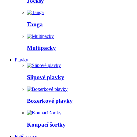
Jocksy
Tanga
Multipacky
Plavky
Slipové plavky
Boxerkové plavky
Koupací šortky
Fetiš a sexy