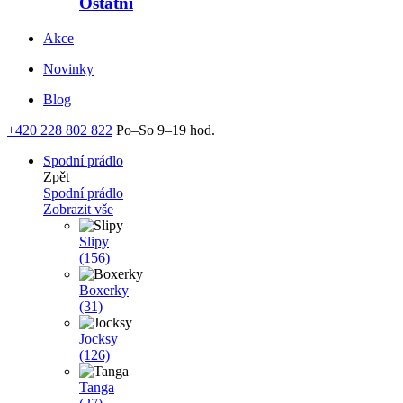
Ostatní
Akce
Novinky
Blog
+420 228 802 822
Po–So 9–19 hod.
Spodní prádlo
Zpět
Spodní prádlo
Zobrazit vše
Slipy
(156)
Boxerky
(31)
Jocksy
(126)
Tanga