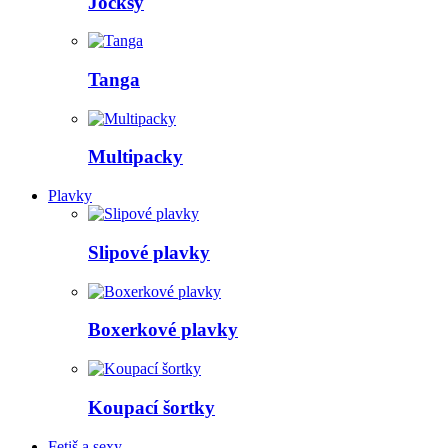
Jocksy
Tanga
Multipacky
Plavky
Slipové plavky
Boxerkové plavky
Koupací šortky
Fetiš a sexy