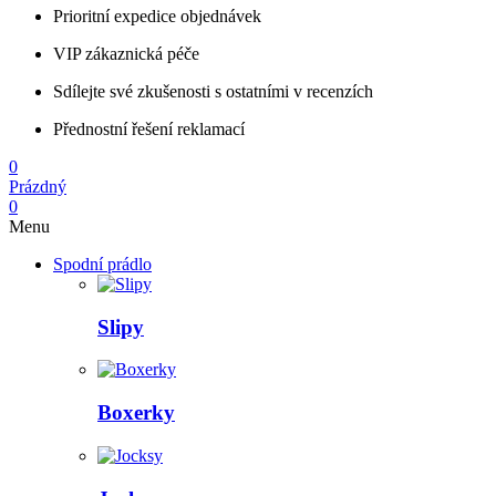
Prioritní expedice objednávek
VIP zákaznická péče
Sdílejte své zkušenosti s ostatními v recenzích
Přednostní řešení reklamací
0
Prázdný
0
Menu
Spodní prádlo
Slipy
Boxerky