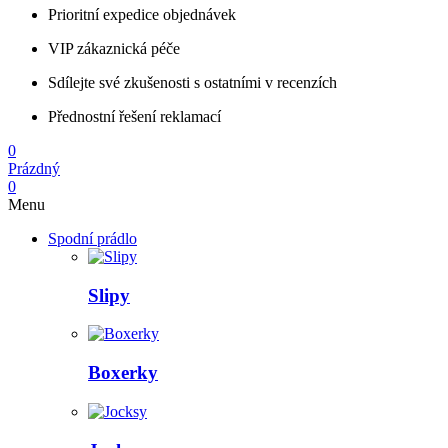
Prioritní expedice objednávek
VIP zákaznická péče
Sdílejte své zkušenosti s ostatními v recenzích
Přednostní řešení reklamací
0
Prázdný
0
Menu
Spodní prádlo
Slipy
Boxerky