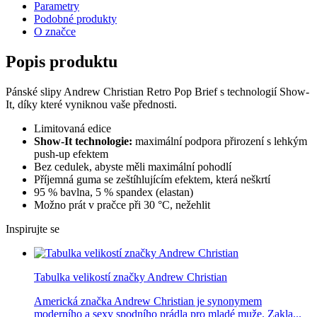
Parametry
Podobné produkty
O značce
Popis produktu
Pánské slipy Andrew Christian Retro Pop Brief s technologií Show-
It, díky které vyniknou vaše přednosti.
Limitovaná edice
Show-It technologie:
maximální podpora přirození s lehkým
push-up efektem
Bez cedulek, abyste měli maximální pohodlí
Příjemná guma se zeštíhlujícím efektem, která neškrtí
95 % bavlna, 5 % spandex (elastan)
Možno prát v pračce při 30 °C, nežehlit
Inspirujte se
Tabulka velikostí značky Andrew Christian
Americká značka Andrew Christian je synonymem
moderního a sexy spodního prádla pro mladé muže. Zakla...