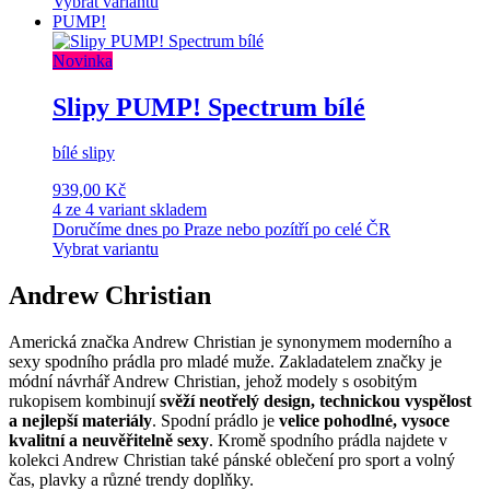
Vybrat variantu
PUMP!
Novinka
Slipy PUMP! Spectrum bílé
bílé slipy
939,00 Kč
4 ze 4 variant skladem
Doručíme dnes po Praze nebo pozítří po celé ČR
Vybrat variantu
Andrew Christian
Americká značka Andrew Christian je synonymem moderního a
sexy spodního prádla pro mladé muže. Zakladatelem značky je
módní návrhář Andrew Christian, jehož modely s osobitým
rukopisem kombinují
svěží neotřelý design, technickou vyspělost
a nejlepší materiály
. Spodní prádlo je
velice pohodlné, vysoce
kvalitní a neuvěřitelně sexy
. Kromě spodního prádla najdete v
kolekci Andrew Christian také pánské oblečení pro sport a volný
čas, plavky a různé trendy doplňky.