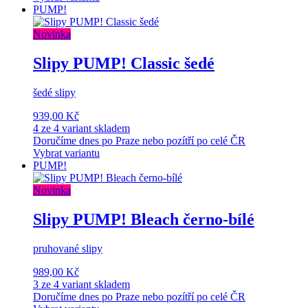
PUMP!
Novinka
Slipy PUMP! Classic šedé
šedé slipy
939,00 Kč
4 ze 4 variant skladem
Doručíme dnes po Praze nebo pozítří po celé ČR
Vybrat variantu
PUMP!
Novinka
Slipy PUMP! Bleach černo-bílé
pruhované slipy
989,00 Kč
3 ze 4 variant skladem
Doručíme dnes po Praze nebo pozítří po celé ČR