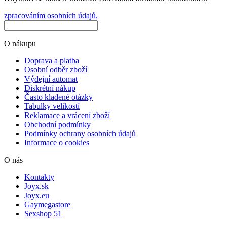
zpracováním osobních údajů.
O nákupu
Doprava a platba
Osobní odběr zboží
Výdejní automat
Diskrétní nákup
Často kladené otázky
Tabulky velikostí
Reklamace a vrácení zboží
Obchodní podmínky
Podmínky ochrany osobních údajů
Informace o cookies
O nás
Kontakty
Joyx.sk
Joyx.eu
Gaymegastore
Sexshop 51