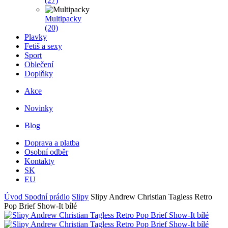
(27)
Multipacky
(20)
Plavky
Fetiš a sexy
Sport
Oblečení
Doplňky
Akce
Novinky
Blog
Doprava a platba
Osobní odběr
Kontakty
SK
EU
Úvod
Spodní prádlo
Slipy
Slipy Andrew Christian Tagless Retro
Pop Brief Show-It bílé