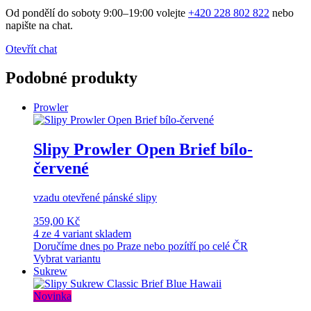
Od pondělí do soboty 9:00–19:00 volejte
+420 228 802 822
nebo
napište na chat.
Otevřít chat
Podobné produkty
Prowler
Slipy Prowler Open Brief bílo-
červené
vzadu otevřené pánské slipy
359,00 Kč
4 ze 4 variant skladem
Doručíme dnes po Praze nebo pozítří po celé ČR
Vybrat variantu
Sukrew
Novinka