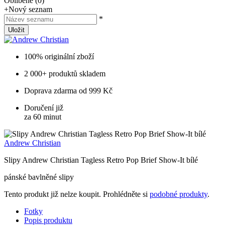
Oblíbené
(
0
)
+
Nový seznam
*
Uložit
100% originální zboží
2 000+ produktů skladem
Doprava zdarma od 999 Kč
Doručení již
za 60 minut
Andrew Christian
Slipy Andrew Christian Tagless Retro Pop Brief Show-It bílé
pánské bavlněné slipy
Tento produkt již nelze koupit. Prohlédněte si
podobné produkty
.
Fotky
Popis produktu