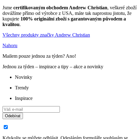
Jsme
certifikovaným obchodem Andrew Christian
, veškeré zboží
dovážíme přímo od výrobce z USA, máte tak naprostou jistotu, že
kupujete
100% originální zboží s garantovaným původem a
kvalitou
.
Všechny produkty značky Andrew Christian
Nahoru
Mailem pouze jednou za týden? Ano!
Jednou za týden – inspirace a tipy – akce a novinky
Novinky
Trendy
Inspirace
Odebírat
Kdykoliv se můžete odhlásit. Odesláním formuláře souhlasím se