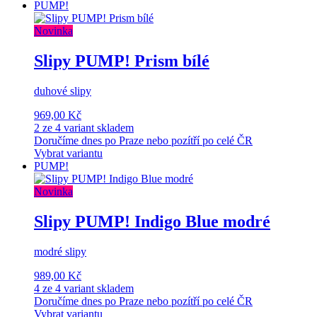
PUMP!
Novinka
Slipy PUMP! Prism bílé
duhové slipy
969,00 Kč
2 ze 4 variant skladem
Doručíme dnes po Praze nebo pozítří po celé ČR
Vybrat variantu
PUMP!
Novinka
Slipy PUMP! Indigo Blue modré
modré slipy
989,00 Kč
4 ze 4 variant skladem
Doručíme dnes po Praze nebo pozítří po celé ČR
Vybrat variantu