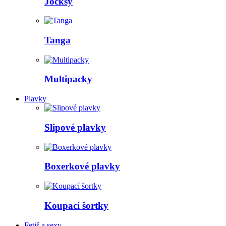
Jocksy
Tanga
Multipacky
Plavky
Slipové plavky
Boxerkové plavky
Koupací šortky
Fetiš a sexy