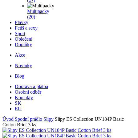
(27)
Multipacky
(20)
Plavky
Fetiš a sexy
Sport
Oblečení
Doplňky
Akce
Novinky
Blog
Doprava a platba
Osobní odběr
Kontakty
SK
EU
Úvod
Spodní prádlo
Slipy
Slipy ES Collection UN184P Basic
Cotton Brief 3 ks