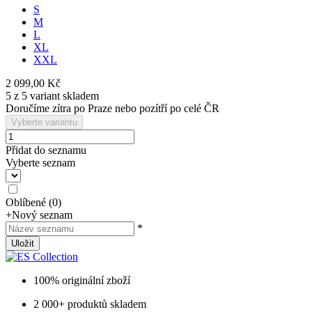
S
M
L
XL
XXL
2 099,00 Kč
5 z 5 variant skladem
Doručíme zítra po Praze nebo pozítří po celé ČR
Vyberte variantu
Přidat do seznamu
Vyberte seznam
Oblíbené
(
0
)
+
Nový seznam
*
Uložit
100% originální zboží
2 000+ produktů skladem