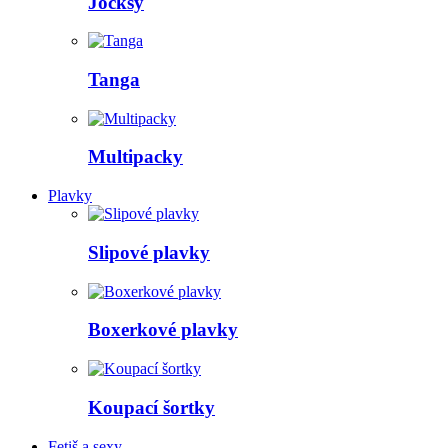
Jocksy
Tanga
Multipacky
Plavky
Slipové plavky
Boxerkové plavky
Koupací šortky
Fetiš a sexy