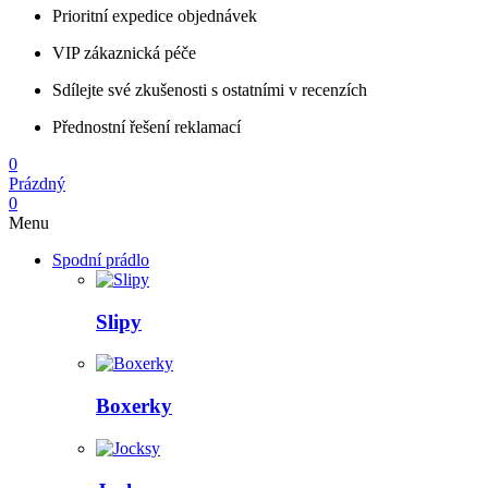
Prioritní expedice objednávek
VIP zákaznická péče
Sdílejte své zkušenosti s ostatními v recenzích
Přednostní řešení reklamací
0
Prázdný
0
Menu
Spodní prádlo
Slipy
Boxerky