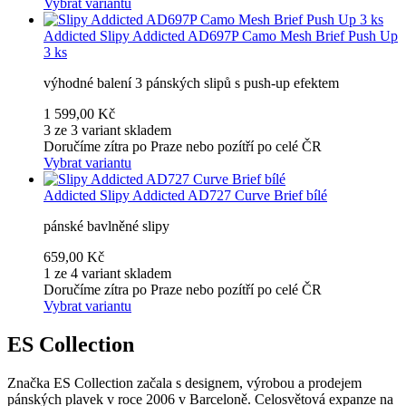
Vybrat variantu
Addicted
Slipy Addicted AD697P Camo Mesh Brief Push Up
3 ks
výhodné balení 3 pánských slipů s push-up efektem
1 599,00 Kč
3 ze 3 variant skladem
Doručíme zítra po Praze nebo pozítří po celé ČR
Vybrat variantu
Addicted
Slipy Addicted AD727 Curve Brief bílé
pánské bavlněné slipy
659,00 Kč
1 ze 4 variant skladem
Doručíme zítra po Praze nebo pozítří po celé ČR
Vybrat variantu
ES Collection
Značka ES Collection začala s designem, výrobou a prodejem
pánských plavek v roce 2006 v Barceloně. Celosvětová expanze na