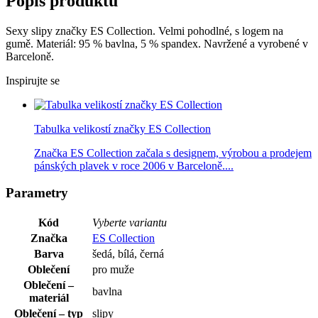
Popis produktu
Sexy slipy značky ES Collection. Velmi pohodlné, s logem na
gumě. Materiál: 95 % bavlna, 5 % spandex. Navržené a vyrobené v
Barceloně.
Inspirujte se
Tabulka velikostí značky ES Collection
Značka ES Collection začala s designem, výrobou a prodejem
pánských plavek v roce 2006 v Barceloně....
Parametry
Kód
Vyberte variantu
Značka
ES Collection
Barva
šedá, bílá, černá
Oblečení
pro muže
Oblečení –
bavlna
materiál
Oblečení – typ
slipy