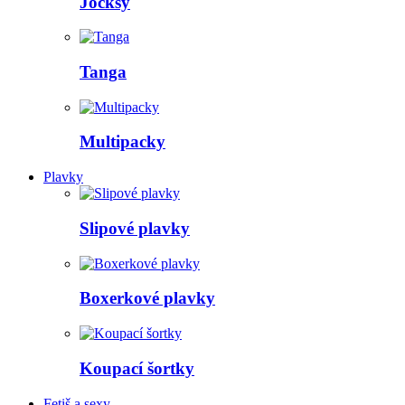
Jocksy
Tanga
Multipacky
Plavky
Slipové plavky
Boxerkové plavky
Koupací šortky
Fetiš a sexy