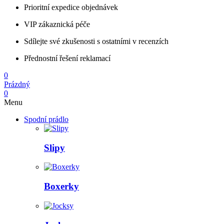
Prioritní expedice objednávek
VIP zákaznická péče
Sdílejte své zkušenosti s ostatními v recenzích
Přednostní řešení reklamací
0
Prázdný
0
Menu
Spodní prádlo
Slipy
Boxerky