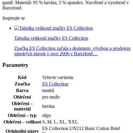
gumě. Materiál: 95 % bavlna, 5 % spandex. Navržené a vyrobené v
Barceloně.
Inspirujte se
Tabulka velikostí značky ES Collection
Značka ES Collection začala s designem, výrobou a prodejem
pánských plavek v roce 2006 v Barceloně....
Parametry
Kód
Vyberte variantu
Značka
ES Collection
Barva
modrá
Oblečení
pro muže
Oblečení –
bavlna
materiál
Oblečení – typ
slipy
Oblečení – velikost
S, M, L, XL, XXL
ES Collection UN212 Basic Cotton Brief
Originální název