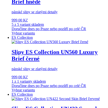
Brief hnědé
pánské slipy se zlatými detaily
999,00 Kč
5 z 5 variant skladem
Doručíme dnes po Praze nebo pozítří po celé ČR
Vybrat variantu
ES Collection
Slipy ES Collection UN560 Luxury
Brief černé
pánské slipy se zlatými detaily
999,00 Kč
1 z 1 varianty skladem
Doručíme dnes po Praze nebo pozítří po celé ČR
Vybrat variantu
ES Collection