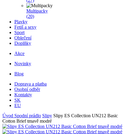
(27)
Multipacky
(20)
Plavky
Fetiš a sexy
Sport
Oblečení
Doplňky
Akce
Novinky
Blog
Doprava a platba
Osobní odběr
Kontakty
SK
EU
Úvod
Spodní prádlo
Slipy
Slipy ES Collection UN212 Basic
Cotton Brief tmavě modré