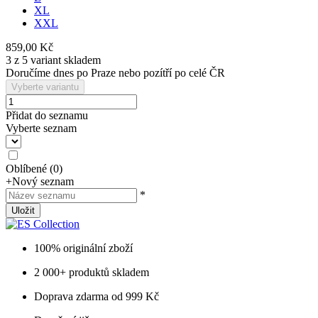
XL
XXL
859,00 Kč
3 z 5 variant skladem
Doručíme dnes po Praze nebo pozítří po celé ČR
Vyberte variantu
Přidat do seznamu
Vyberte seznam
Oblíbené
(
0
)
+
Nový seznam
*
Uložit
100% originální zboží
2 000+ produktů skladem
Doprava zdarma od 999 Kč