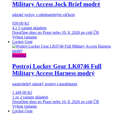
Military Access Jock Brief modré
pánské jocksy s odnímatelným váčkem
939,00 Kč
4 z 5 variant skladem
Doručíme dnes po Praze nebo 10. 8. 2026 po celé ČR
Vybrat variantu
Locker Gear
Novinka
Postroj Locker Gear LK0746 Full
Military Access Harness modrý
nastavitelný pánský postroj s karabinami
1 449,00 Kč
1 ze 2 variant skladem
Doručíme dnes po Praze nebo 10. 8. 2026 po celé ČR
Vybrat variantu
Locker Gear