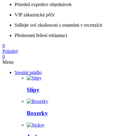
Prioritní expedice objednávek
VIP zákaznická péče
Sdílejte své zkušenosti s ostatními v recenzích
Přednostní řešení reklamací
0
Prázdný
0
Menu
Spodní prádlo
Slipy
Boxerky