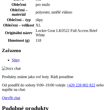
Oblečení
pro muže
Oblečení –
polyester, umělé vlákno
materiál
Oblečení – typ
slipy
Oblečení – velikost
XL
Locker Gear LK0522 Full Access Brief
Originální název
White
Hmotnost (g)
118
Zařazeno
Slipy
Produkty známe jako své boty. Rádi poradíme
Od pondělí do soboty 9:00–19:00 volejte
+420 228 802 822
nebo
napište na chat.
Otevřít chat
Podobné produkty