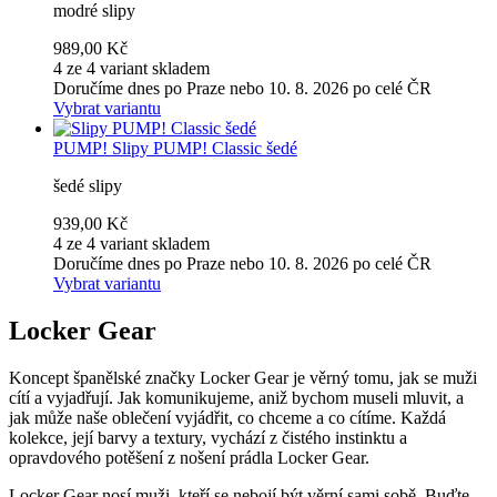
modré slipy
989,00 Kč
4 ze 4 variant skladem
Doručíme dnes po Praze nebo 10. 8. 2026 po celé ČR
Vybrat variantu
PUMP!
Slipy PUMP! Classic šedé
šedé slipy
939,00 Kč
4 ze 4 variant skladem
Doručíme dnes po Praze nebo 10. 8. 2026 po celé ČR
Vybrat variantu
Locker Gear
Koncept španělské značky Locker Gear je věrný tomu, jak se muži
cítí a vyjadřují. Jak komunikujeme, aniž bychom museli mluvit, a
jak může naše oblečení vyjádřit, co chceme a co cítíme. Každá
kolekce, její barvy a textury, vychází z čistého instinktu a
opravdového potěšení z nošení prádla Locker Gear.
Locker Gear nosí muži, kteří se nebojí být věrní sami sobě. Buďte