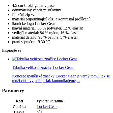
4,5 cm široká guma v pase
odnímatelný váček ze síťoviny
funkční zip vzadu
materiál připomínající kůži a kontrastní prošívání
ikonické logo Locker Gear
hlavní materiál: 88 % polyester, 12 % elastan
vedlejší materiál: 84 % nylon, 16 % elastan
materiál detailů: 95 % bavlna, 5 % elastan
praní v pračce při 30 °C
Inspirujte se
Tabulka velikostí značky Locker Gear
Koncept španělské značky Locker Gear je věrný tomu, jak se
muži cítí a vyjadřují. Jak komunikujeme,...
Parametry
Kód
Vyberte variantu
Značka
Locker Gear
Barva
bílá