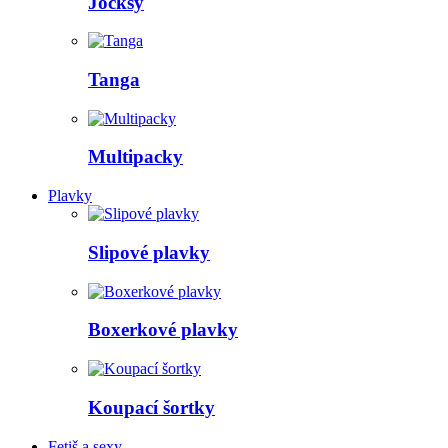
Jocksy
Tanga
Multipacky
Plavky
Slipové plavky
Boxerkové plavky
Koupací šortky
Fetiš a sexy