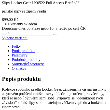
Slipy Locker Gear LK0522 Full Access Brief bílé
pánské slipy se zipem vzadu
899,00 Kč
1 z 1 varianty skladem
Doručíme dnes po Praze nebo 10. 8. 2026 po celé ČR
Vyberte variantu
Fotky
Popis produktu
Parametry
Podobné produkty
Související produkty
O značce
Popis produktu
Kolekce spodního prádla Locker Gear, založená na čistém instinktu
a syrovém potěšení z nošení sexy oblečení, je určena pro všechny,
kteří se nebojí být věrní sami sobě. Připravte se "odemknout svou
závislost" s fetiš slipy s odnímatelným váčkem vepředu a funkčním
zipem vzadu.