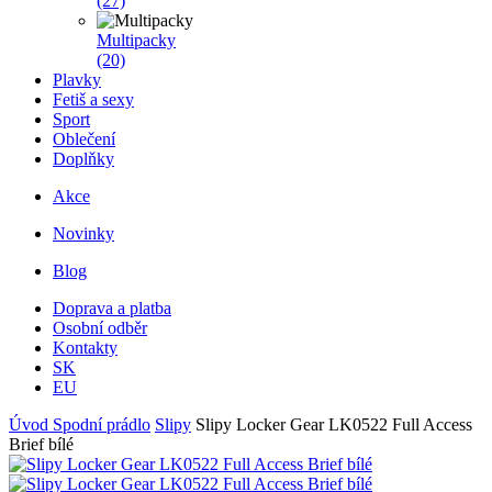
(27)
Multipacky
(20)
Plavky
Fetiš a sexy
Sport
Oblečení
Doplňky
Akce
Novinky
Blog
Doprava a platba
Osobní odběr
Kontakty
SK
EU
Úvod
Spodní prádlo
Slipy
Slipy Locker Gear LK0522 Full Access
Brief bílé