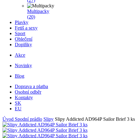
(27)
Multipacky
(20)
Plavky
Fetiš a sexy
Sport
Oblečení
Doplňky
Akce
Novinky
Blog
Doprava a platba
Osobní odběr
Kontakty
SK
EU
Úvod
Spodní prádlo
Slipy
Slipy Addicted AD964P Sailor Brief 3 ks