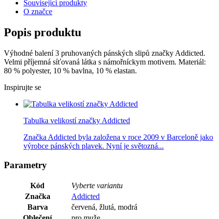
Související produkty
O značce
Popis produktu
Výhodné balení 3 pruhovaných pánských slipů značky Addicted.
Velmi příjemná síťovaná látka s námořníckym motivem. Materiál:
80 % polyester, 10 % bavlna, 10 % elastan.
Inspirujte se
Tabulka velikostí značky Addicted
Značka Addicted byla založena v roce 2009 v Barceloně jako
výrobce pánských plavek. Nyní je světozná...
Parametry
Kód
Vyberte variantu
Značka
Addicted
Barva
červená, žlutá, modrá
Oblečení
pro muže