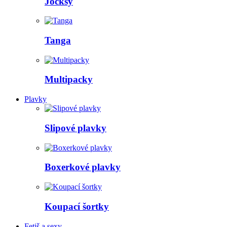
Jocksy
Tanga
Multipacky
Plavky
Slipové plavky
Boxerkové plavky
Koupací šortky
Fetiš a sexy