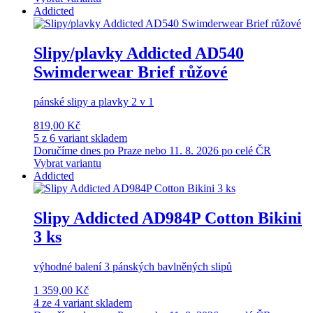
Addicted
Slipy/plavky Addicted AD540
Swimderwear Brief růžové
pánské slipy a plavky 2 v 1
819,00 Kč
5 z 6 variant skladem
Doručíme dnes po Praze nebo 11. 8. 2026 po celé ČR
Vybrat variantu
Addicted
Slipy Addicted AD984P Cotton Bikini
3 ks
výhodné balení 3 pánských bavlněných slipů
1 359,00 Kč
4 ze 4 variant skladem