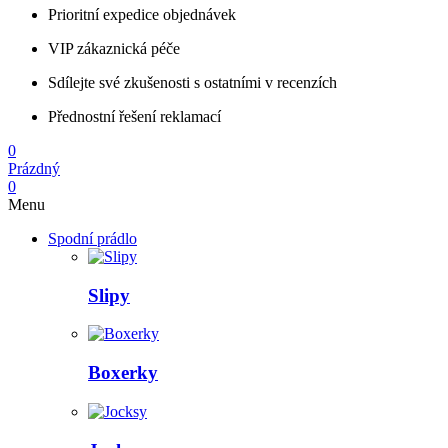
Prioritní expedice objednávek
VIP zákaznická péče
Sdílejte své zkušenosti s ostatními v recenzích
Přednostní řešení reklamací
0
Prázdný
0
Menu
Spodní prádlo
Slipy
Boxerky