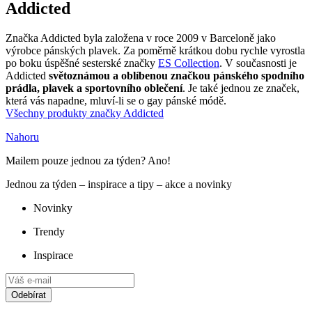
Addicted
Značka Addicted byla založena v roce 2009 v Barceloně jako
výrobce pánských plavek. Za poměrně krátkou dobu rychle vyrostla
po boku úspěšné sesterské značky
ES Collection
. V současnosti je
Addicted
světoznámou a oblíbenou značkou pánského spodního
prádla, plavek a sportovního oblečení
. Je také jednou ze značek,
která vás napadne, mluví-li se o gay pánské módě.
Všechny produkty značky Addicted
Nahoru
Mailem pouze jednou za týden? Ano!
Jednou za týden – inspirace a tipy – akce a novinky
Novinky
Trendy
Inspirace
Odebírat