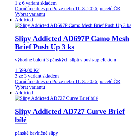
1 z 6 variant skladem
Doručíme dnes po Praze nebo 11. 8. 2026 po celé ČR
Vybrat variantu
Addicted
Slipy Addicted AD697P Camo Mesh
Brief Push Up 3 ks
výhodné balení 3 pánských slipů s push-up efektem
1 599,00 Kč
3 ze 3 variant skladem
Doručíme dnes po Praze nebo 11. 8. 2026 po celé ČR
Vybrat variantu
Addicted
Slipy Addicted AD727 Curve Brief
bílé
pánské bavlněné slipy