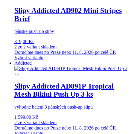
Slipy Addicted AD902 Mini Stripes
Brief
pánské push-up slipy
819,00 Kč
2 ze 2 variant skladem
Doručíme dnes po Praze nebo 11. 8. 2026 po celé ČR
Vybrat variantu
Addicted
Slipy Addicted AD891P Tropical
Mesh Bikini Push Up 3 ks
výhodné balení 3 pánských push-up slipů
1 599,00 Kč
2 ze 3 variant skladem
Doručíme dnes po Praze nebo 11. 8. 2026 po celé ČR
Vybrat variantu