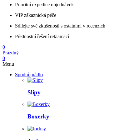
Prioritní expedice objednávek
VIP zákaznická péče
Sdílejte své zkušenosti s ostatními v recenzích
Přednostní řešení reklamací
0
Prázdný
0
Menu
Spodní prádlo
Slipy
Boxerky