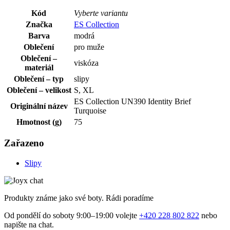
Kód
Vyberte variantu
Značka
ES Collection
Barva
modrá
Oblečení
pro muže
Oblečení –
viskóza
materiál
Oblečení – typ
slipy
Oblečení – velikost
S, XL
ES Collection UN390 Identity Brief
Originální název
Turquoise
Hmotnost (g)
75
Zařazeno
Slipy
Produkty známe jako své boty. Rádi poradíme
Od pondělí do soboty 9:00–19:00 volejte
+420 228 802 822
nebo
napište na chat.