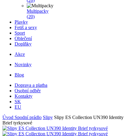
(26)
Multipacky
(20)
Plavky
Fetiš a sexy
Sport
Oblečení
Doplňky
Akce
Novinky
Blog
Doprava a platba
Osobní odběr
Kontakty
SK
EU
Úvod
Spodní prádlo
Slipy
Slipy ES Collection UN390 Identity
Brief tyrkysové