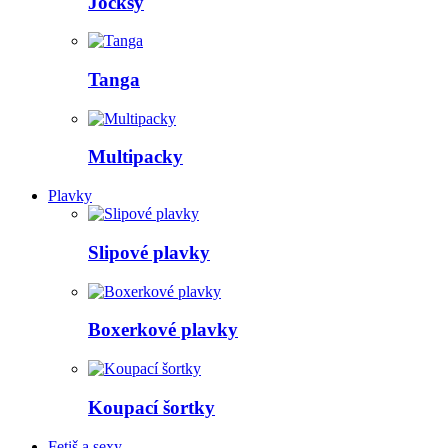
Jocksy
Tanga
Multipacky
Plavky
Slipové plavky
Boxerkové plavky
Koupací šortky
Fetiš a sexy