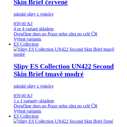
Skin Brief červené
pánské slipy z viskózy
859,00 Kč
4 ze 4 variant skladem
Doručíme dnes po Praze nebo zítra po celé ČR
Vybrat variantu
ES Collection
Slipy ES Collection UN422 Second
Skin Brief tmavě modré
pánské slipy z viskózy
859,00 Kč
1 z 1 varianty skladem
Doručíme dnes po Praze nebo zítra po celé ČR
Vybrat variantu
ES Collection