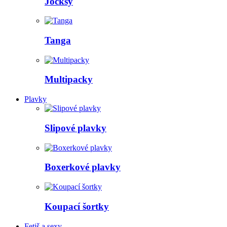
Jocksy
Tanga
Multipacky
Plavky
Slipové plavky
Boxerkové plavky
Koupací šortky
Fetiš a sexy