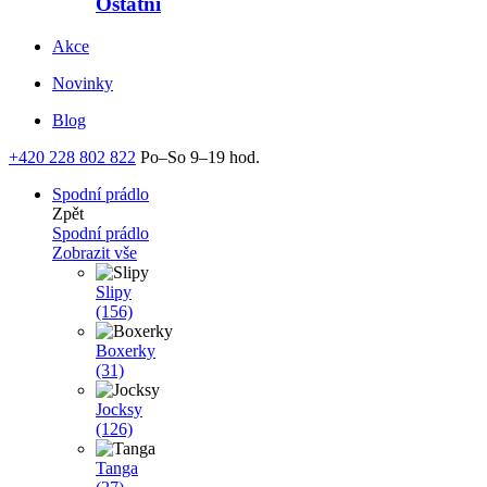
Ostatní
Akce
Novinky
Blog
+420 228 802 822
Po–So 9–19 hod.
Spodní prádlo
Zpět
Spodní prádlo
Zobrazit vše
Slipy
(156)
Boxerky
(31)
Jocksy
(126)
Tanga