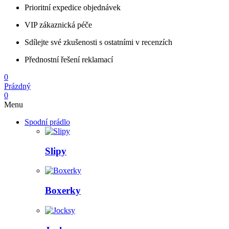
Prioritní expedice objednávek
VIP zákaznická péče
Sdílejte své zkušenosti s ostatními v recenzích
Přednostní řešení reklamací
0
Prázdný
0
Menu
Spodní prádlo
Slipy
Boxerky