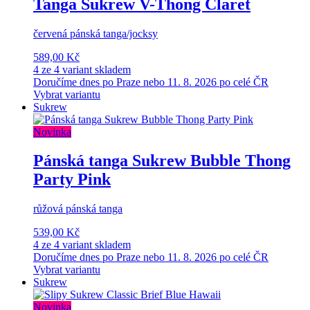
Tanga Sukrew V-Thong Claret
červená pánská tanga/jocksy
589,00 Kč
4 ze 4 variant skladem
Doručíme dnes po Praze nebo 11. 8. 2026 po celé ČR
Vybrat variantu
Sukrew
Novinka
Pánská tanga Sukrew Bubble Thong
Party Pink
růžová pánská tanga
539,00 Kč
4 ze 4 variant skladem
Doručíme dnes po Praze nebo 11. 8. 2026 po celé ČR
Vybrat variantu
Sukrew
Novinka