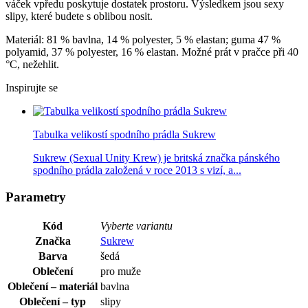
váček vpředu poskytuje dostatek prostoru. Výsledkem jsou sexy
slipy, které budete s oblibou nosit.
Materiál: 81 % bavlna, 14 % polyester, 5 % elastan; guma 47 %
polyamid, 37 % polyester, 16 % elastan. Možné prát v pračce při 40
°C, nežehlit.
Inspirujte se
Tabulka velikostí spodního prádla Sukrew
Sukrew (Sexual Unity Krew) je britská značka pánského
spodního prádla založená v roce 2013 s vizí, a...
Parametry
Kód
Vyberte variantu
Značka
Sukrew
Barva
šedá
Oblečení
pro muže
Oblečení – materiál
bavlna
Oblečení – typ
slipy