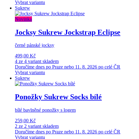
Vybrat variantu
Sukrew
Novinka
Jocksy Sukrew Jockstrap Eclipse
černé pánské jocksy
499,00 Kč
4 ze 4 variant skladem
Doručíme dnes po Praze nebo 11. 8. 2026 po celé ČR
Vybrat variantu
Sukrew
Ponožky Sukrew Socks bílé
bílé bavlněné ponožky s logem
259,00 Kč
2 ze 2 variant skladem
Doručíme dnes po Praze nebo 11. 8. 2026 po celé ČR
Vybrat variantu