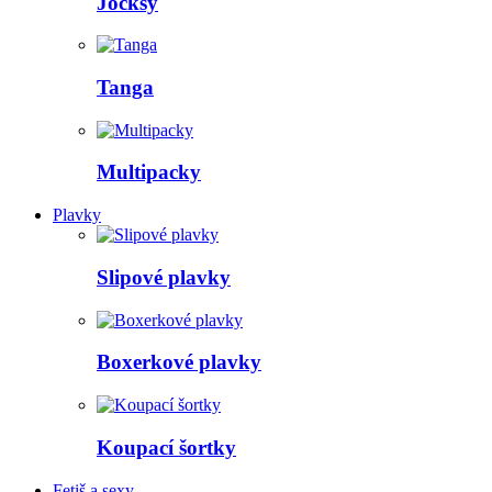
Jocksy
Tanga
Multipacky
Plavky
Slipové plavky
Boxerkové plavky
Koupací šortky
Fetiš a sexy