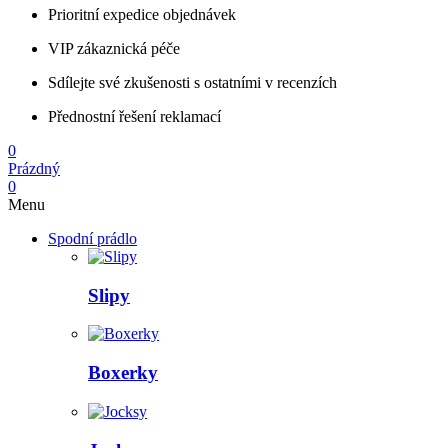
Prioritní expedice objednávek
VIP zákaznická péče
Sdílejte své zkušenosti s ostatními v recenzích
Přednostní řešení reklamací
0
Prázdný
0
Menu
Spodní prádlo
Slipy
Boxerky