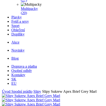
(27)
Multipacky
(20)
Plavky
Fetiš a sexy
Sport
Oblečení
Doplňky
Akce
Novinky
Blog
Doprava a platba
Osobní odběr
Kontakty
SK
EU
Úvod
Spodní prádlo
Slipy
Slipy Sukrew Apex Brief Grey Marl