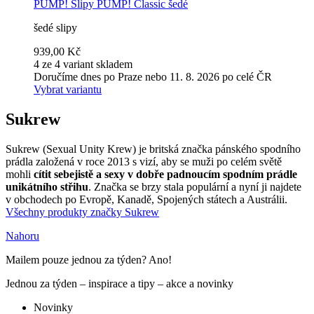
PUMP!
Slipy PUMP! Classic šedé
šedé slipy
939,00 Kč
4 ze 4 variant skladem
Doručíme dnes po Praze nebo 11. 8. 2026 po celé ČR
Vybrat variantu
Sukrew
Sukrew (Sexual Unity Krew) je britská značka pánského spodního
prádla založená v roce 2013 s vizí, aby se muži po celém světě
mohli
cítit sebejistě a sexy v dobře padnoucím spodním prádle
unikátního střihu
. Značka se brzy stala populární a nyní ji najdete
v obchodech po Evropě, Kanadě, Spojených státech a Austrálii.
Všechny produkty značky Sukrew
Nahoru
Mailem pouze jednou za týden? Ano!
Jednou za týden – inspirace a tipy – akce a novinky
Novinky