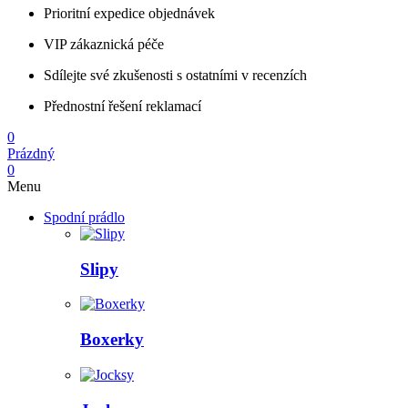
Prioritní expedice objednávek
VIP zákaznická péče
Sdílejte své zkušenosti s ostatními v recenzích
Přednostní řešení reklamací
0
Prázdný
0
Menu
Spodní prádlo
Slipy
Boxerky