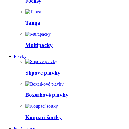
Jocksy
Tanga
Multipacky
Plavky
Slipové plavky
Boxerkové plavky
Koupací šortky
Fetiš a sexy