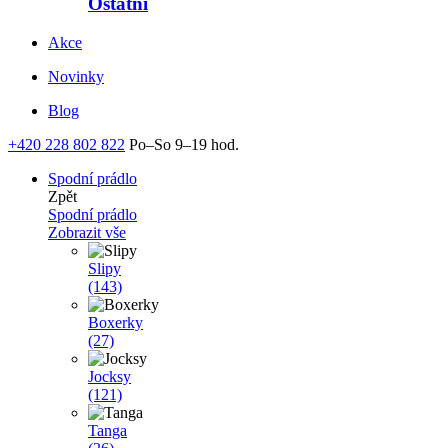
Ostatní
Akce
Novinky
Blog
+420 228 802 822
Po–So 9–19 hod.
Spodní prádlo
Zpět
Spodní prádlo
Zobrazit vše
Slipy
(143)
Boxerky
(27)
Jocksy
(121)
Tanga