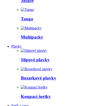
Jocksy
Tanga
Multipacky
Plavky
Slipové plavky
Boxerkové plavky
Koupací šortky
Fetiš a sexy