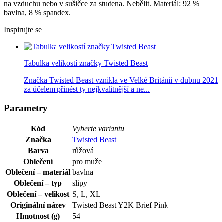
na vzduchu nebo v sušičce za studena. Nebělit. Materiál: 92 %
bavlna, 8 % spandex.
Inspirujte se
Tabulka velikostí značky Twisted Beast
Značka Twisted Beast vznikla ve Velké Británii v dubnu 2021
za účelem přinést ty nejkvalitnější a ne...
Parametry
Kód
Vyberte variantu
Značka
Twisted Beast
Barva
růžová
Oblečení
pro muže
Oblečení – materiál
bavlna
Oblečení – typ
slipy
Oblečení – velikost
S, L, XL
Originální název
Twisted Beast Y2K Brief Pink
Hmotnost (g)
54