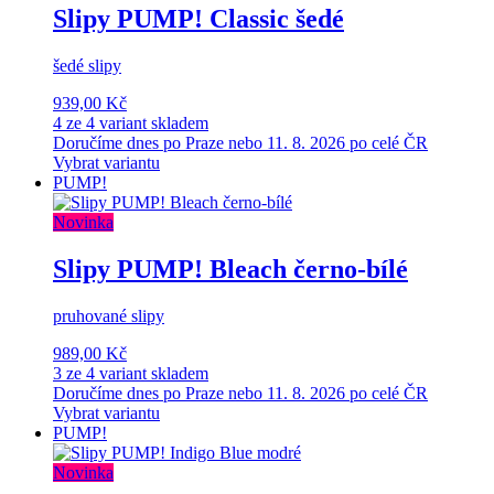
Slipy PUMP! Classic šedé
šedé slipy
939,00 Kč
4 ze 4 variant skladem
Doručíme dnes po Praze nebo 11. 8. 2026 po celé ČR
Vybrat variantu
PUMP!
Novinka
Slipy PUMP! Bleach černo-bílé
pruhované slipy
989,00 Kč
3 ze 4 variant skladem
Doručíme dnes po Praze nebo 11. 8. 2026 po celé ČR
Vybrat variantu
PUMP!
Novinka