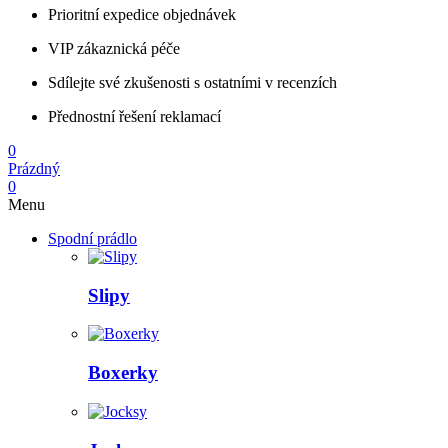
Prioritní expedice objednávek
VIP zákaznická péče
Sdílejte své zkušenosti s ostatními v recenzích
Přednostní řešení reklamací
0
Prázdný
0
Menu
Spodní prádlo
Slipy
Boxerky