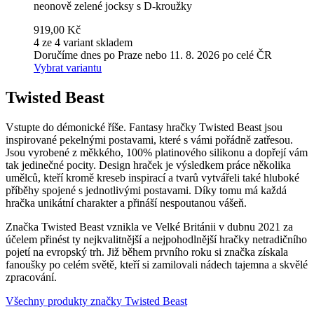
neonově zelené jocksy s D-kroužky
919,00 Kč
4 ze 4 variant skladem
Doručíme dnes po Praze nebo 11. 8. 2026 po celé ČR
Vybrat variantu
Twisted Beast
Vstupte do démonické říše. Fantasy hračky Twisted Beast jsou
inspirované pekelnými postavami, které s vámi pořádně zatřesou.
Jsou vyrobené z měkkého, 100% platinového silikonu a dopřejí vám
tak jedinečné pocity. Design hraček je výsledkem práce několika
umělců, kteří kromě kreseb inspirací a tvarů vytvářeli také hluboké
příběhy spojené s jednotlivými postavami. Díky tomu má každá
hračka unikátní charakter a přináší nespoutanou vášeň.
Značka Twisted Beast vznikla ve Velké Británii v dubnu 2021 za
účelem přinést ty nejkvalitnější a nejpohodlnější hračky netradičního
pojetí na evropský trh. Již během prvního roku si značka získala
fanoušky po celém světě, kteří si zamilovali nádech tajemna a skvělé
zpracování.
Všechny produkty značky Twisted Beast