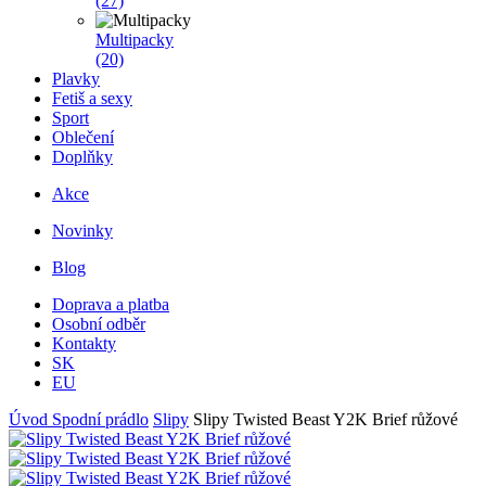
(27)
Multipacky
(20)
Plavky
Fetiš a sexy
Sport
Oblečení
Doplňky
Akce
Novinky
Blog
Doprava a platba
Osobní odběr
Kontakty
SK
EU
Úvod
Spodní prádlo
Slipy
Slipy Twisted Beast Y2K Brief růžové