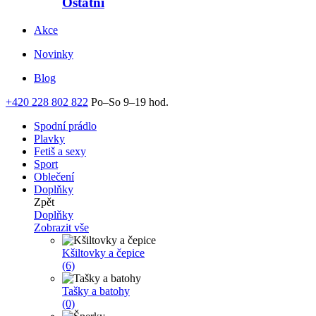
Ostatní
Akce
Novinky
Blog
+420 228 802 822
Po–So 9–19 hod.
Spodní prádlo
Plavky
Fetiš a sexy
Sport
Oblečení
Doplňky
Zpět
Doplňky
Zobrazit vše
Kšiltovky a čepice
(6)
Tašky a batohy
(0)