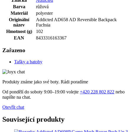
Značka
Addicted
Barva
růžová
Materiál
polyester
Originální
Addicted AD658 AD Reversible Backpack
název
Fuchsia
Hmotnost (g)
102
EAN
8433316163367
Zařazeno
Tašky a batohy
Produkty známe jako své boty. Rádi poradíme
Od pondělí do soboty 9:00–19:00 volejte
+420 228 802 822
nebo
napište na chat.
Otevřít chat
Související produkty