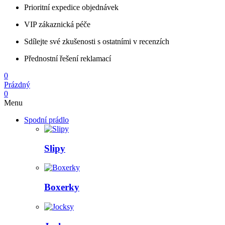
Prioritní expedice objednávek
VIP zákaznická péče
Sdílejte své zkušenosti s ostatními v recenzích
Přednostní řešení reklamací
0
Prázdný
0
Menu
Spodní prádlo
Slipy
Boxerky