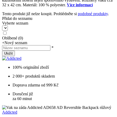
každodenní nošení nejen sportovního vybavení. Rozměry vaku cca
32 x 42 cm. Materiál: 100 % polyester.
Více informací
Tento produkt již nelze koupit. Prohlédněte si
podobné produkty
.
Přidat do seznamu
Vyberte seznam
Oblíbené
(
0
)
+
Nový seznam
*
Uložit
100% originální zboží
2 000+ produktů skladem
Doprava zdarma od 999 Kč
Doručení již
za 60 minut
Addicted