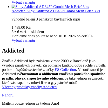
Vybrat variantu
Addicted
Slipy Addicted AD845P Combi Mesh Brief 3 ks
výhodné balení 3 pánských bavlněných slipů
1 489,00 Kč
3 z 6 variant skladem
Doručíme dnes po Praze nebo 10. 8. 2026 po celé ČR
Vybrat variantu
Addicted
Značka Addicted byla založena v roce 2009 v Barceloně jako
výrobce pánských plavek. Za poměrně krátkou dobu rychle vyrostla
po boku úspěšné sesterské značky
ES Collection
. V současnosti je
Addicted
světoznámou a oblíbenou značkou pánského spodního
prádla, plavek a sportovního oblečení
. Je také jednou ze značek,
která vás napadne, mluví-li se o gay pánské módě.
Všechny produkty značky Addicted
Nahoru
Mailem pouze jednou za týden? Ano!