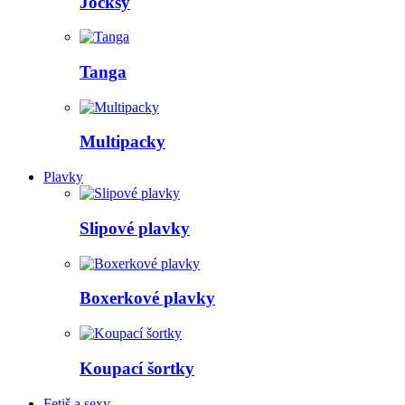
Jocksy
Tanga
Multipacky
Plavky
Slipové plavky
Boxerkové plavky
Koupací šortky
Fetiš a sexy