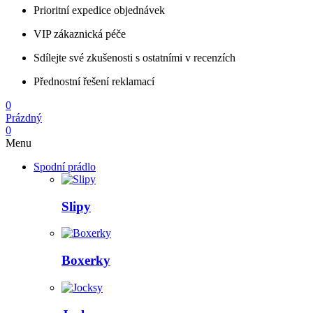
Prioritní expedice objednávek
VIP zákaznická péče
Sdílejte své zkušenosti s ostatními v recenzích
Přednostní řešení reklamací
0
Prázdný
0
Menu
Spodní prádlo
Slipy
Boxerky