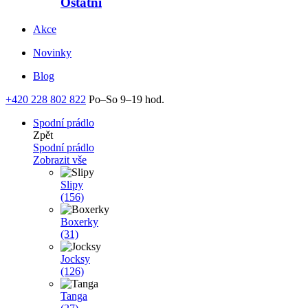
Ostatní
Akce
Novinky
Blog
+420 228 802 822
Po–So 9–19 hod.
Spodní prádlo
Zpět
Spodní prádlo
Zobrazit vše
Slipy
(156)
Boxerky
(31)
Jocksy
(126)
Tanga