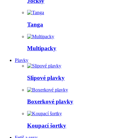
Jocksy
Tanga
Multipacky
Plavky
Slipové plavky
Boxerkové plavky
Koupací šortky
Fetiš a sexy