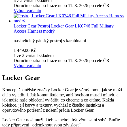
4 z 5 variant skladem
Doručíme zítra po Praze nebo 11. 8. 2026 po celé ČR
Vybrat variantu
Locker Gear
Postroj Locker Gear LK0746 Full Military
Access Harness modrý
nastavitelný pánský postroj s karabinami
1 449,00 Kč
1 ze 2 variant skladem
Doručíme zítra po Praze nebo 11. 8. 2026 po celé ČR
Vybrat variantu
Locker Gear
Koncept španělské značky Locker Gear je věrný tomu, jak se muži
cítí a vyjadřují. Jak komunikujeme, aniž bychom museli mluvit, a
jak může naše oblečení vyjádřit, co chceme a co cítíme. Každá
kolekce, její barvy a textury, vychází z čistého instinktu a
opravdového potěšení z nošení prádla Locker Gear.
Locker Gear nosí muži, kteří se nebojí být věrní sami sobě. Buďte
tedy připraveni „odemknout svou závislost“.