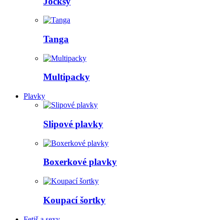
Jocksy
Tanga
Multipacky
Plavky
Slipové plavky
Boxerkové plavky
Koupací šortky
Fetiš a sexy