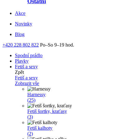
Ostatní
Akce
Novinky
Blog
+420 228 802 822
Po–So 9–19 hod.
Spodní prádlo
Plavky
Fetiš a sexy
Zpět
Fetiš a sexy
Zobrazit vše
Harnessy
(25)
Fetiš šortky, kraťasy
(3)
Fetiš kalhoty
(2)