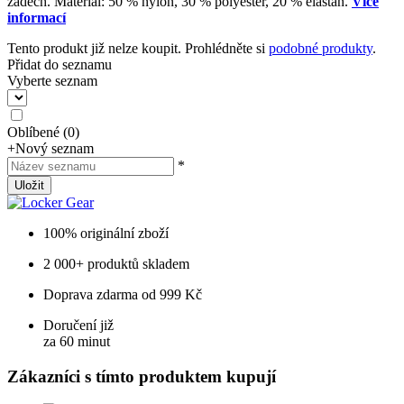
zádech. Materiál: 50 % nylon, 30 % polyester, 20 % elastan.
Více
informací
Tento produkt již nelze koupit. Prohlédněte si
podobné produkty
.
Přidat do seznamu
Vyberte seznam
Oblíbené
(
0
)
+
Nový seznam
*
Uložit
100% originální zboží
2 000+ produktů skladem
Doprava zdarma od 999 Kč
Doručení již
za 60 minut
Zákazníci s tímto produktem kupují