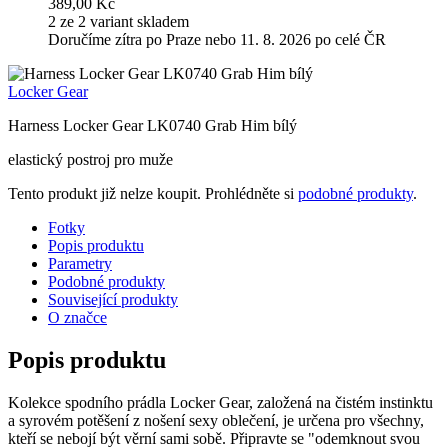
389,00 Kč
2 ze 2 variant skladem
Doručíme zítra po Praze nebo 11. 8. 2026 po celé ČR
Locker Gear
Harness Locker Gear LK0740 Grab Him bílý
elastický postroj pro muže
Tento produkt již nelze koupit. Prohlédněte si
podobné produkty
.
Fotky
Popis produktu
Parametry
Podobné produkty
Související produkty
O značce
Popis produktu
Kolekce spodního prádla Locker Gear, založená na čistém instinktu
a syrovém potěšení z nošení sexy oblečení, je určena pro všechny,
kteří se nebojí být věrní sami sobě. Připravte se "odemknout svou