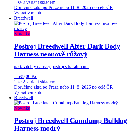
1 ze 2 variant skladem
Doručíme zítra po Praze nebo 11. 8. 2026 po celé ČR
Vybrat variantu
Breedwell
Novinka
Postroj Breedwell After Dark Body
Harness neonově růžový
nastavitelný pánský postroj s karabinami
1 699,00 Kč
1 ze 2 variant skladem
Doručíme zítra po Praze nebo 11. 8. 2026 po celé ČR
Vybrat variantu
Breedwell
Novinka
Postroj Breedwell Cumdump Bulldog
Harness modrý