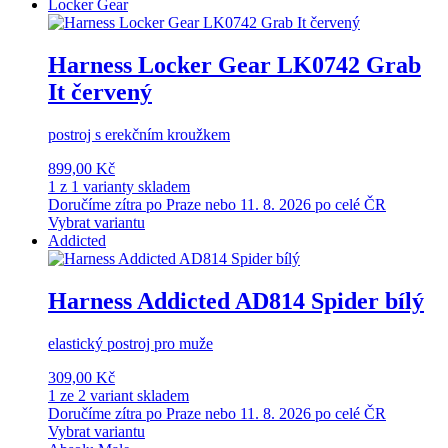
Locker Gear
Harness Locker Gear LK0742 Grab
It červený
postroj s erekčním kroužkem
899,00 Kč
1 z 1 varianty skladem
Doručíme zítra po Praze nebo 11. 8. 2026 po celé ČR
Vybrat variantu
Addicted
Harness Addicted AD814 Spider bílý
elastický postroj pro muže
309,00 Kč
1 ze 2 variant skladem
Doručíme zítra po Praze nebo 11. 8. 2026 po celé ČR
Vybrat variantu