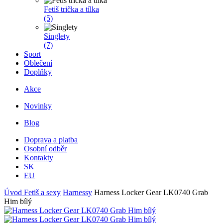
Fetiš trička a tílka
(5)
Singlety
(7)
Sport
Oblečení
Doplňky
Akce
Novinky
Blog
Doprava a platba
Osobní odběr
Kontakty
SK
EU
Úvod
Fetiš a sexy
Harnessy
Harness Locker Gear LK0740 Grab
Him bílý