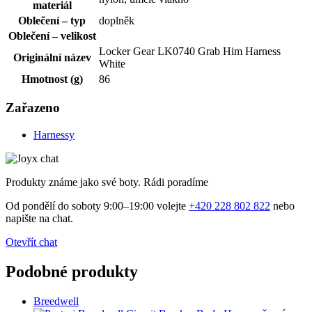
materiál
Oblečení – typ
doplněk
Oblečení – velikost
Locker Gear LK0740 Grab Him Harness
Originální název
White
Hmotnost (g)
86
Zařazeno
Harnessy
Produkty známe jako své boty. Rádi poradíme
Od pondělí do soboty 9:00–19:00 volejte
+420 228 802 822
nebo
napište na chat.
Otevřít chat
Podobné produkty
Breedwell