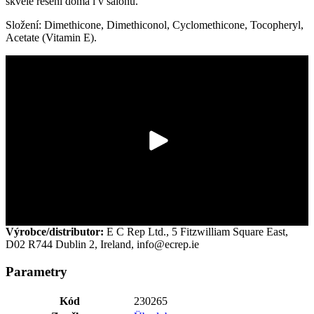
skvělé řešení doma i v salonu.
Složení: Dimethicone, Dimethiconol, Cyclomethicone, Tocopheryl,
Acetate (Vitamin E).
Výrobce/distributor:
E C Rep Ltd., 5 Fitzwilliam Square East,
D02 R744 Dublin 2, Ireland,
info@ecrep.ie
Parametry
Kód
230265