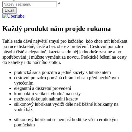
*
Uložit
Každý produkt nám projde rukama
Tahle sada dává největší smysl pro každého, kdo chce mít lubrikant
po ruce diskrétně, čistě a bez obav z protečení. Cestovní pouzdro
působí čistě a elegantně, kazeta se do něj jednoduše zasune a po
spotřebování ji můžete vyměnit za novou. Praktické řešení na cesty,
do kabelky i do nočního stolku.
praktická sada pouzdra a jedné kazety s lubrikantem
cestovní pouzdro pomáhá chránit obsah před nechtěným
vytečením
elegantní a diskrétní provedení
kompaktní velikost vhodná na cesty
možnost dokoupit náhradní kazety
silikonový lubrikant vydrží déle než běžné lubrikanty na
vodní bázi
silikonový lubrikant se nemusí hodit ke všem erotickým
pomůckám