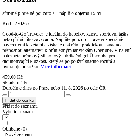
stříbrné plnitelné pouzdro a 1 náplň o objemu 15 ml
Kód:
230265
Good-to-Go Traveler je ideální do kabelky, kapsy, sportovní tašky
nebo příručního zavazadla. Naplňte pouzdro Traveler speciálně
navrženými kazetami a získejte diskrétní, praktickou a snadno
přenosnou alternativu k průhledným lahvičkám Überlube. V balení
naleznete prémiový silikonový lubrikační gel Überlube pro
dlouhotrvající kluzkost, který se po použití snadno roztírá a
hydratuje pokožku.
Více informací
459,00 Kč
Skladem 4 ks
Doručíme dnes po Praze nebo 11. 8. 2026 po celé ČR
Přidat do košíku
Přidat do seznamu
Vyberte seznam
Oblíbené
(
0
)
+
Nový seznam