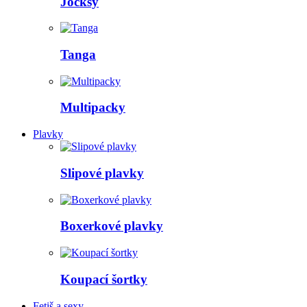
Jocksy
Tanga
Multipacky
Plavky
Slipové plavky
Boxerkové plavky
Koupací šortky
Fetiš a sexy