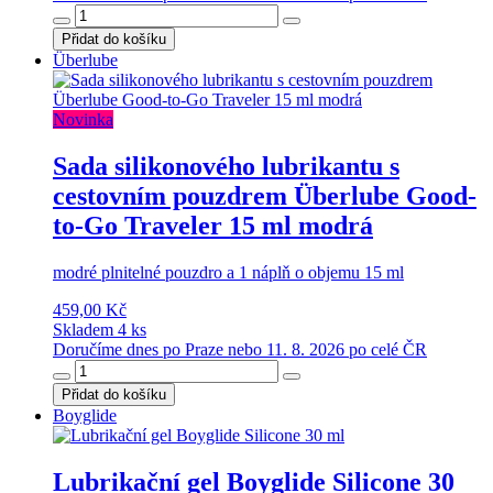
Přidat do košíku
Überlube
Novinka
Sada silikonového lubrikantu s
cestovním pouzdrem Überlube Good-
to-Go Traveler 15 ml modrá
modré plnitelné pouzdro a 1 náplň o objemu 15 ml
459,00 Kč
Skladem 4 ks
Doručíme dnes po Praze nebo 11. 8. 2026 po celé ČR
Přidat do košíku
Boyglide
Lubrikační gel Boyglide Silicone 30