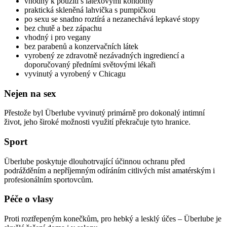
vhodný k použití s latexovými kondomy
praktická skleněná lahvička s pumpičkou
po sexu se snadno roztírá a nezanechává lepkavé stopy
bez chutě a bez zápachu
vhodný i pro vegany
bez parabenů a konzervačních látek
vyrobený ze zdravotně nezávadných ingrediencí a
doporučovaný předními světovými lékaři
vyvinutý a vyrobený v Chicagu
Nejen na sex
Přestože byl Überlube vyvinutý primárně pro dokonalý intimní
život, jeho široké možnosti využití překračuje tyto hranice.
Sport
Überlube poskytuje dlouhotrvající účinnou ochranu před
podrážděním a nepříjemným odíráním citlivých míst amatérským i
profesionálním sportovcům.
Péče o vlasy
Proti roztřepeným konečkům, pro hebký a lesklý účes – Überlube je