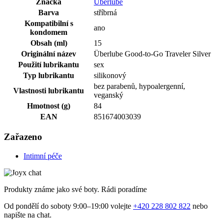
Značka
Überlube
Barva
stříbrná
Kompatibilní s
ano
kondomem
Obsah (ml)
15
Originální název
Überlube Good-to-Go Traveler Silver
Použití lubrikantu
sex
Typ lubrikantu
silikonový
bez parabenů, hypoalergenní,
Vlastnosti lubrikantu
veganský
Hmotnost (g)
84
EAN
851674003039
Zařazeno
Intimní péče
Produkty známe jako své boty. Rádi poradíme
Od pondělí do soboty 9:00–19:00 volejte
+420 228 802 822
nebo
napište na chat.