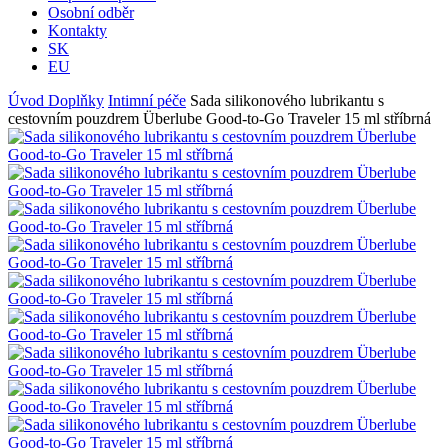
Osobní odběr
Kontakty
SK
EU
Úvod
Doplňky
Intimní péče
Sada silikonového lubrikantu s
cestovním pouzdrem Überlube Good-to-Go Traveler 15 ml stříbrná