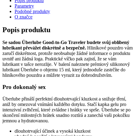
Popis produktu
Parametry
Podobné produkty
O značce
Popis produktu
Se sadou Überlube Good-to-Go Traveler budete svůj oblíbený
lubrikant převážet diskrétně a bezpečně.
Hliníkové pouzdro vám
zaručí diskrétnost, protože neobsahuje žádné informace o produktu
uvnitř ani žádná loga. Praktické víčko pak zajistí, že se vám
lubrikant v tašce nerozlije. V balení naleznete prémiový silikonový
lubrikant Überlube o objemu 15 ml, který jednoduše zastrčíte do
hliníkového pouzdra a můžete vyrazit za dobrodružstvím.
Pro dokonalý sex
Überlube přináší perfektní dlouhotrvající kluzkost a snižuje tření,
aniž by omezoval vnímání každého dotyku. Stačí kapka gelu pro
intenzivní zvlhčení, které zvládne i hrátky ve sprše. Überlube se po
skončení milostných hrátek snadno roztírá a zanechá vaši pokožku
jemnou a hydratovanou.
dlouhotrvající účinek a vysoká kluzkost