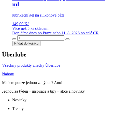
ml
lubrikační gel na silikonové bázi
149,00 Kč
Více než 5 ks skladem
Doručíme dnes po Praze nebo 11. 8. 2026 po celé ČR
Přidat do košíku
Überlube
Všechny produkty značky Überlube
Nahoru
Mailem pouze jednou za týden? Ano!
Jednou za týden – inspirace a tipy – akce a novinky
Novinky
Trendy