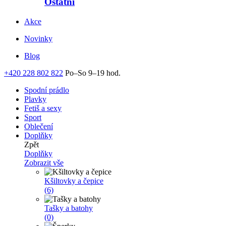
Ostatní
Akce
Novinky
Blog
+420 228 802 822
Po–So 9–19 hod.
Spodní prádlo
Plavky
Fetiš a sexy
Sport
Oblečení
Doplňky
Zpět
Doplňky
Zobrazit vše
Kšiltovky a čepice
(6)
Tašky a batohy
(0)