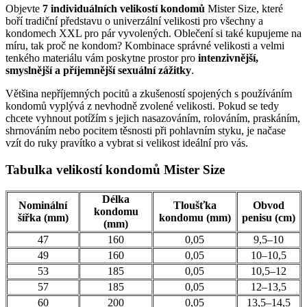
Objevte
7 individuálních velikostí kondomů
Mister Size, které
boří tradiční představu o univerzální velikosti pro všechny a
kondomech XXL pro pár vyvolených. Oblečení si také kupujeme na
míru, tak proč ne kondom? Kombinace správné velikosti a velmi
tenkého materiálu vám poskytne prostor pro
intenzivnější,
smyslnější a příjemnější sexuální zážitky
.
Většina nepříjemných pocitů a zkušeností spojených s používáním
kondomů vyplývá z nevhodně zvolené velikosti. Pokud se tedy
chcete vyhnout potížím s jejich nasazováním, rolováním, praskáním,
shrnováním nebo pocitem těsnosti při pohlavním styku, je načase
vzít do ruky pravítko a vybrat si velikost ideální pro vás.
Tabulka velikostí kondomů Mister Size
Délka
Nominální
Tloušťka
Obvod
kondomu
šířka (mm)
kondomu (mm)
penisu (cm)
(mm)
47
160
0,05
9,5–10
49
160
0,05
10–10,5
53
185
0,05
10,5–12
57
185
0,05
12–13,5
60
200
0,05
13,5–14,5