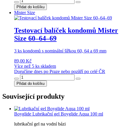
Přidat do košíku
Mister Size
Testovací balíček kondomů Mister
Size 60–64–69
3 ks kondomů s nominální šířkou 60, 64 a 69 mm
89,00 Kč
Více než 5 ks skladem
Doručíme dnes po Praze nebo pozítří po celé ČR
Přidat do košíku
Související produkty
Boyglide
Lubrikační gel Boyglide Aqua 100 ml
lubrikační gel na vodní bázi