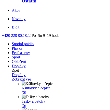
Ostatní
Akce
Novinky
Blog
+420 228 802 822
Po–So 9–19 hod.
Spodní prádlo
Plavky
Fetiš a sexy
Sport
Oblečení
Doplňky
Zpět
Doplňky
Zobrazit vše
Kšiltovky a čepice
(6)
Tašky a batohy
(0)