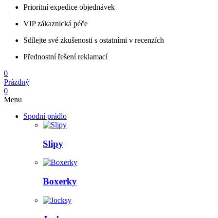
Prioritní expedice objednávek
VIP zákaznická péče
Sdílejte své zkušenosti s ostatními v recenzích
Přednostní řešení reklamací
0
Prázdný
0
Menu
Spodní prádlo
Slipy
Boxerky