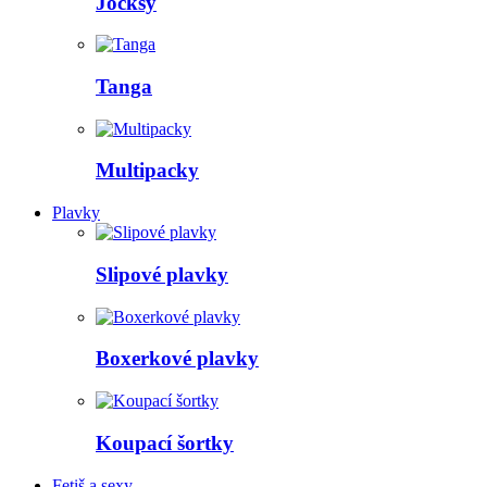
Jocksy
Tanga
Multipacky
Plavky
Slipové plavky
Boxerkové plavky
Koupací šortky
Fetiš a sexy