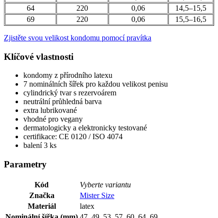
64
220
0,06
14,5–15,5
69
220
0,06
15,5–16,5
Zjistěte svou velikost kondomu pomocí pravítka
Klíčové vlastnosti
kondomy z přírodního latexu
7 nominálních šířek pro každou velikost penisu
cylindrický tvar s rezervoárem
neutrální průhledná barva
extra lubrikované
vhodné pro vegany
dermatologicky a elektronicky testované
certifikace: CE 0120 / ISO 4074
balení 3 ks
Parametry
Kód
Vyberte variantu
Značka
Mister Size
Materiál
latex
Nominální šířka (mm)
47, 49, 53, 57, 60, 64, 69