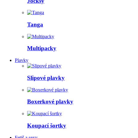
Jocksy
Tanga
Multipacky
Plavky
Slipové plavky
Boxerkové plavky
Koupací šortky
Fetiš a sexy