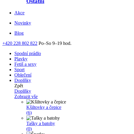
Ostatní
Akce
Novinky
Blog
+420 228 802 822
Po–So 9–19 hod.
Spodní prádlo
Plavky
Fetiš a sexy
Sport
Oblečení
Doplňky
Zpět
Doplňky
Zobrazit vše
Kšiltovky a čepice
(6)
Tašky a batohy
(0)