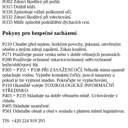
H302 Zdraví škodlivý při požití.
H315 Dráždí kůži.
H318 Způsobuje vážné poškození očí.
H332 Zdraví škodlivý při vdechování.
H335 Může způsobit podráždění dýchacích cest.
Pokyny pro bezpečné zacházení
P210 Chraňte před teplem, horkými povrchy, jiskrami, otevřeným
ohněm a jinými zdroji zapálení. Zákaz kouření.
P271 Používejte pouze venku nebo v dobře větraných prostorách.
P280 Používejte ochranné rukavice/ochranný oděv/ochranné
brýle/obličejový štít.
P305 + P351 + P338 PŘI ZASAŽENÍ OČÍ: Několik minut opatrně
oplachujte vodou. Vyjměte kontaktní čočky, jsou-li nasazeny a
pokud je lze vyjmout snadno. Pokračujte ve vyplachování.
P310 Okamžitě volejte TOXIKOLOGICKÉ INFORMAČNÍ
STŘEDISKO.
P403 + P235 Skladujte na dobře větraném místě. Uchovávejte v
chladu.
P405 Skladujte uzamčené.
P501 Odstraňte obsah a obal v souladu s platnou místní legislativou.
TIS: +420 224 919 293