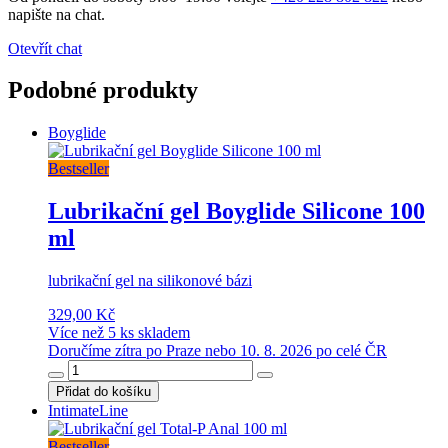
napište na chat.
Otevřít chat
Podobné produkty
Boyglide
Bestseller
Lubrikační gel Boyglide Silicone 100
ml
lubrikační gel na silikonové bázi
329,00 Kč
Více než 5 ks skladem
Doručíme zítra po Praze nebo 10. 8. 2026 po celé ČR
Přidat do košíku
IntimateLine
Bestseller