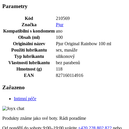
Parametry
Kód
210569
Značka
Pjur
Kompatibilní s kondomem
ano
Obsah (ml)
100
Originální název
Pjur Original Rainbow 100 ml
Použití lubrikantu
sex, masáže
Typ lubrikantu
silikonový
Vlastnosti lubrikantu
bez parabenů
Hmotnost (g)
118
EAN
827160114916
Zařazeno
Intimní péče
Produkty známe jako své boty. Rádi poradíme
Od pondělí do soboty 9:00–19:00 volejte
+420 228 802 822
nebo