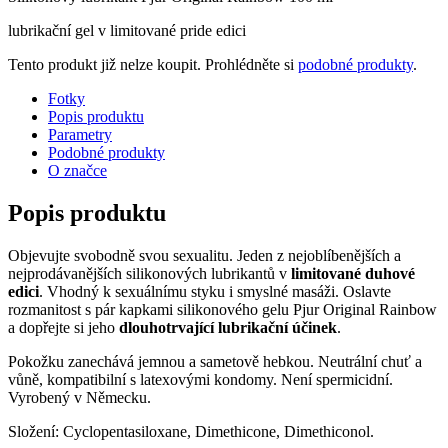
lubrikační gel v limitované pride edici
Tento produkt již nelze koupit. Prohlédněte si
podobné produkty
.
Fotky
Popis produktu
Parametry
Podobné produkty
O značce
Popis produktu
Objevujte svobodně svou sexualitu. Jeden z nejoblíbenějších a
nejprodávanějších silikonových lubrikantů v
limitované duhové
edici
. Vhodný k sexuálnímu styku i smyslné masáži. Oslavte
rozmanitost s pár kapkami silikonového gelu Pjur Original Rainbow
a dopřejte si jeho
dlouhotrvající lubrikační účinek
.
Pokožku zanechává jemnou a sametově hebkou. Neutrální chuť a
vůně, kompatibilní s latexovými kondomy. Není spermicidní.
Vyrobený v Německu.
Složení: Cyclopentasiloxane, Dimethicone, Dimethiconol.