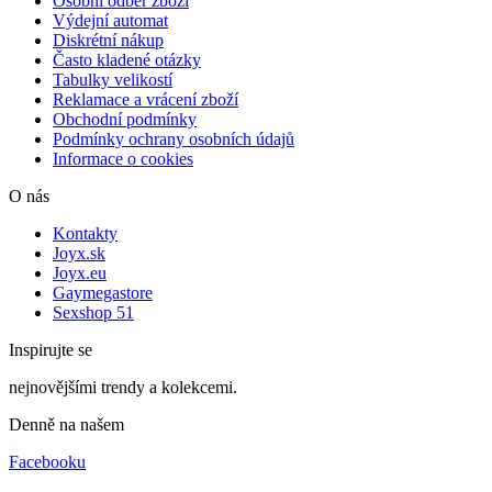
Osobní odběr zboží
Výdejní automat
Diskrétní nákup
Často kladené otázky
Tabulky velikostí
Reklamace a vrácení zboží
Obchodní podmínky
Podmínky ochrany osobních údajů
Informace o cookies
O nás
Kontakty
Joyx.sk
Joyx.eu
Gaymegastore
Sexshop 51
Inspirujte se
nejnovějšími trendy a kolekcemi.
Denně na našem
Facebooku