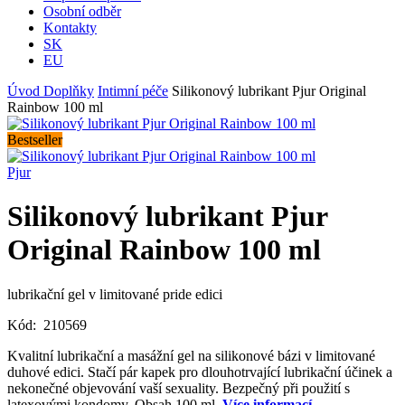
Osobní odběr
Kontakty
SK
EU
Úvod
Doplňky
Intimní péče
Silikonový lubrikant Pjur Original
Rainbow 100 ml
Bestseller
Pjur
Silikonový lubrikant Pjur
Original Rainbow 100 ml
lubrikační gel v limitované pride edici
Kód:
210569
Kvalitní lubrikační a masážní gel na silikonové bázi v limitované
duhové edici. Stačí pár kapek pro dlouhotrvající lubrikační účinek a
nekonečné objevování vaší sexuality. Bezpečný při použití s
latexovými kondomy. Obsah 100 ml.
Více informací