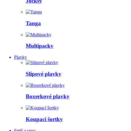
Jocksy
Tanga
Multipacky
Plavky
Slipové plavky
Boxerkové plavky
Koupací šortky
Fetiš a sexy