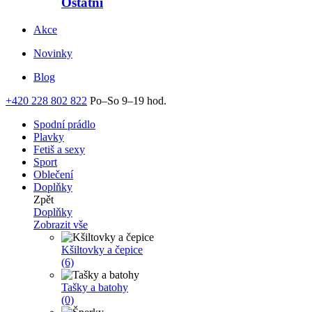
Ostatní
Akce
Novinky
Blog
+420 228 802 822
Po–So 9–19 hod.
Spodní prádlo
Plavky
Fetiš a sexy
Sport
Oblečení
Doplňky
Zpět
Doplňky
Zobrazit vše
Kšiltovky a čepice
(6)
Tašky a batohy
(0)