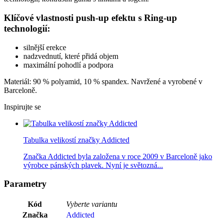
Klíčové vlastnosti push-up efektu s Ring-up
technologií:
silnější erekce
nadzvednutí, které přidá objem
maximální pohodlí a podpora
Materiál: 90 % polyamid, 10 % spandex. Navržené a vyrobené v
Barceloně.
Inspirujte se
Tabulka velikostí značky Addicted
Značka Addicted byla založena v roce 2009 v Barceloně jako
výrobce pánských plavek. Nyní je světozná...
Parametry
Kód
Vyberte variantu
Značka
Addicted