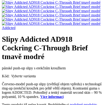
Addicted
Slipy Addicted AD918
Cockring C-Through Brief
tmavě modré
pánské push-up slipy s erekčním kroužkem
Kód:
Vyberte variantu
Červeno-modré push-up slipy (zvětšují objem vpředu) s technologií
ring-up (erekční kroužek pro ještě větší objem). Kontrastní guma s
logem ADDICTED. Pohodlný a tenký materiál second skin – 90 %
polyamid, 10 % spandex.
Více informací
Tento produkt již nelze koupit. Prohlédněte si
podobné produkty
.