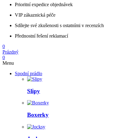
Prioritní expedice objednávek
VIP zákaznická péče
Sdílejte své zkušenosti s ostatními v recenzích
Přednostní řešení reklamací
0
Prázdný
0
Menu
Spodní prádlo
Slipy
Boxerky