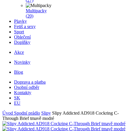
(27)
Multipacky
(20)
Plavky
Fetiš a sexy
Sport
Oblečení
Doplňky
Akce
Novinky
Blog
Doprava a platba
Osobní odběr
Kontakty
SK
EU
Úvod
Spodní prádlo
Slipy
Slipy Addicted AD918 Cockring C-
Through Brief tmavě modré