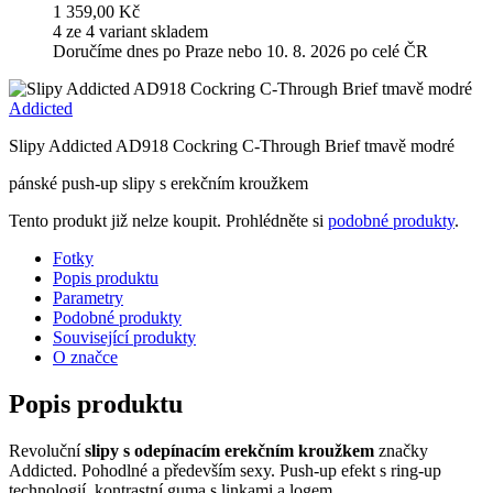
1 359,00 Kč
4 ze 4 variant skladem
Doručíme dnes po Praze nebo 10. 8. 2026 po celé ČR
Addicted
Slipy Addicted AD918 Cockring C-Through Brief tmavě modré
pánské push-up slipy s erekčním kroužkem
Tento produkt již nelze koupit. Prohlédněte si
podobné produkty
.
Fotky
Popis produktu
Parametry
Podobné produkty
Související produkty
O značce
Popis produktu
Revoluční
slipy s odepínacím erekčním kroužkem
značky
Addicted. Pohodlné a především sexy. Push-up efekt s ring-up
technologií, kontrastní guma s linkami a logem.