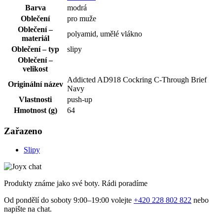
Barva
modrá
Oblečení
pro muže
Oblečení –
polyamid, umělé vlákno
materiál
Oblečení – typ
slipy
Oblečení –
velikost
Addicted AD918 Cockring C-Through Brief
Originální název
Navy
Vlastnosti
push-up
Hmotnost (g)
64
Zařazeno
Slipy
Produkty známe jako své boty. Rádi poradíme
Od pondělí do soboty 9:00–19:00 volejte
+420 228 802 822
nebo
napište na chat.