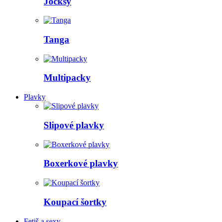
Jocksy
Tanga
Multipacky
Plavky
Slipové plavky
Boxerkové plavky
Koupací šortky
Fetiš a sexy